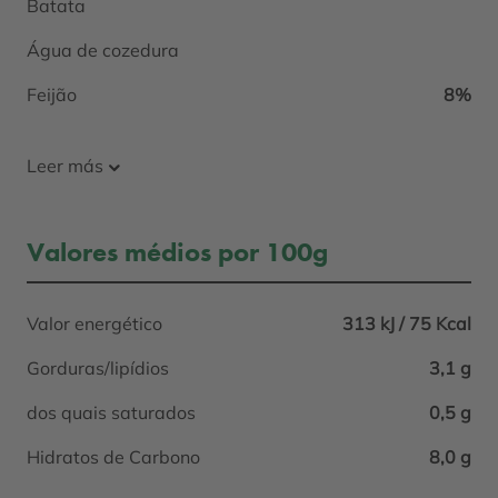
Batata
Água de cozedura
Feijão
8%
Leer más
Valores médios por 100g
Valor energético
313 kJ / 75 Kcal
Gorduras/lipídios
3,1 g
dos quais saturados
0,5 g
Hidratos de Carbono
8,0 g