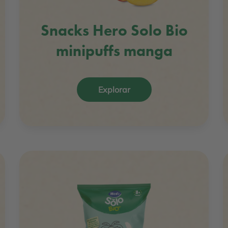
Snacks Hero Solo Bio
minipuffs manga
Explorar