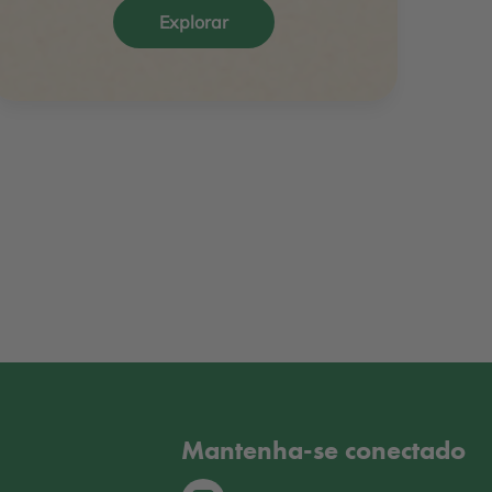
Explorar
Mantenha-se conectado