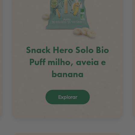
Snack Hero Solo Bio
Puff milho, aveia e
banana
Explorar