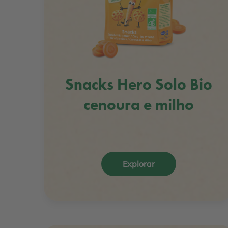
Snacks Hero Solo Bio
cenoura e milho
Explorar