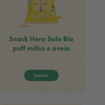
Snack Hero Solo Bio
puff milho e aveia
Explorar