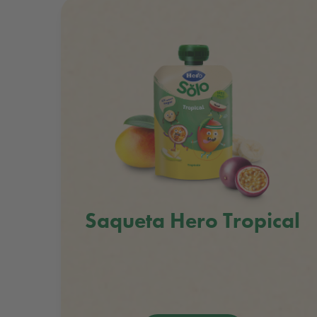
Saqueta Hero Tropical