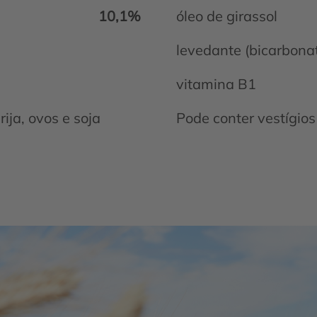
10,1%
óleo de girassol
levedante (bicarbonat
vitamina B1
rija, ovos e soja
Pode conter vestígios d