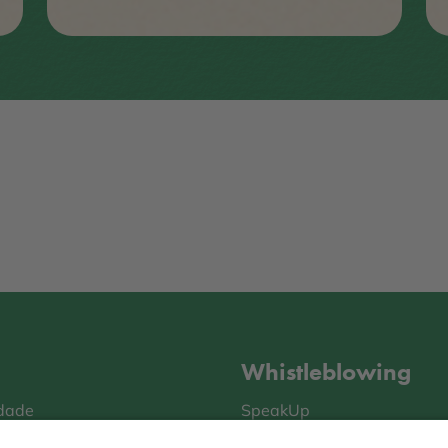
Whistleblowing
idade
SpeakUp