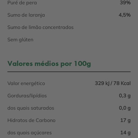
Puré de pera
39%
Sumo de laranja
4,5%
Sumo de limão concentrados
Sem glúten
Valores médios por 100g
Valor energético
329 kJ / 78 Kcal
Gorduras/lipídios
0,3 g
dos quais saturados
0,0 g
Hidratos de Carbono
17 g
dos quais açúcares
14 g