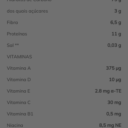
dos quais açúcares
3 g
Fibra
6,5 g
Proteínas
11 g
Sal **
0,03 g
VITAMINAS
Vitamina A
375 μg
Vitamina D
10 μg
Vitamina E
2.8 mg α-TE
Vitamina C
30 mg
Vitamina B1
0,5 mg
Niacina
8,5 mg NE