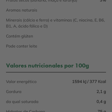
Aromas naturais
Minerais (cálcio e ferro) e vitaminas (C, niacina, E, B6,
B1, A, ácido fólico e D)
Contém glúten
Pode conter leite
Valores nutricionales por 100g
Valor energético
1594 kJ / 377 Kcal
Gordura
2,1 g
da qual saturada
0,4 g
Hidratos de Carbono
75 g