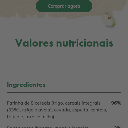
Comprar agora
Valores nutricionais
Ingredientes
Farinha de 8 cereais (trigo, cereais integrais
96%
(33%), (trigo e aveia), cevada, espelta, centeio,
triticale, arroz e milho)
Frutos secos (banana, maçã e laranja)
3%