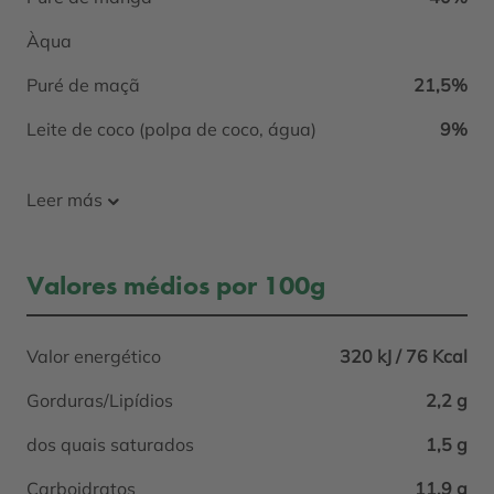
Àqua
Puré de maçã
21,5%
Leite de coco (polpa de coco, água)
9%
Leer más
Valores médios por 100g
Valor energético
320 kJ / 76 Kcal
Gorduras/Lipídios
2,2 g
dos quais saturados
1,5 g
Carboidratos
11,9 g