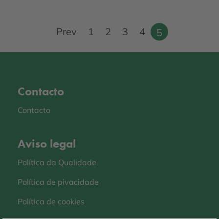
Pagination
Prev
1
2
3
4
5
Contacto
Contacto
Aviso legal
Política da Qualidade
Política de pivacidade
Política de cookies