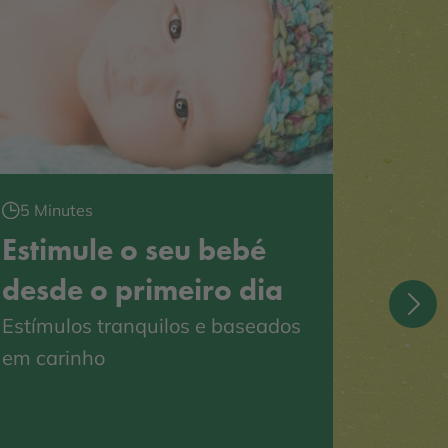
5 Minu
Prom
5 Minutes
hábi
Estimule o seu bebé
12 m
desde o primeiro dia
O prime
Estímulos tranquilos e baseados
moment
em carinho
as bas
No ent
que a 