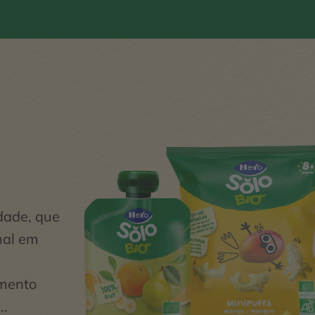
idade, que
onal em
imento
..