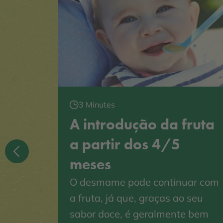
3 Minutes
res
A introdução da fruta
a partir dos 4/5
o
meses
elecer
mentar.
O desmame pode continuar com
ta fase
a fruta, já que, graças ao seu
ne
sabor doce, é geralmente bem