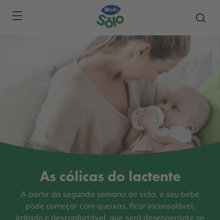
Skip to main content
As cólicas do lactente
A partir da segunda semana de vida, o seu bebé
pode começar com queixas, ficar inconsolável,
irritado e desconfortável, que será desesperante se